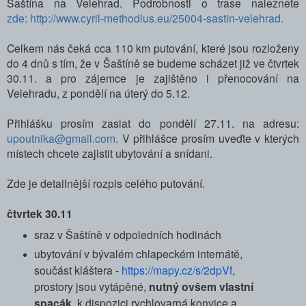
Šaštína na Velehrad. Podrobnosti o trase naleznete
zde: http://www.cyril-methodius.eu/25004-sastin-velehrad.
Celkem nás čeká cca 110 km putování, které jsou rozloženy
do 4 dnů s tím, že v Šaštíně se budeme scházet již ve čtvrtek
30.11. a pro zájemce je zajištěno i přenocování na
Velehradu, z pondělí na úterý do 5.12.
Přihlášku prosím zaslat do pondělí 27.11. na adresu:
upoutnika@gmail.com.
V přihlášce prosím uveďte v kterých
místech chcete zajistit ubytování a snídani.
Zde je detailnější rozpis celého putování.
čtvrtek 30.11
sraz v Šaštíně v odpoledních hodinách
ubytování v bývalém chlapeckém internátě,
součást kláštera -
https://mapy.cz/s/2dpVf
,
prostory jsou vytápěné,
nutný ovšem vlastní
spacák
, k dispozici rychlovarná konvice a