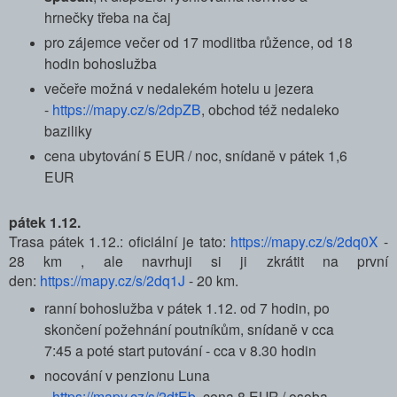
hrnečky třeba na čaj
pro zájemce večer od 17 modlitba růžence, od 18
hodin bohoslužba
večeře možná v nedalekém hotelu u jezera
-
https://mapy.cz/s/2dpZB
, obchod též nedaleko
baziliky
cena ubytování 5 EUR / noc, snídaně v pátek 1,6
EUR
pátek 1.12.
Trasa pátek 1.12.: oficiální je tato:
https://mapy.cz/s/2dq0X
-
28 km , ale navrhuji si ji zkrátit na první
den:
https://mapy.cz/s/2dq1J
- 20 km.
ranní bohoslužba v pátek 1.12. od 7 hodin, po
skončení požehnání poutníkům, snídaně v cca
7:45 a poté start putování - cca v 8.30 hodin
nocování v penzionu Luna
-
https://mapy.cz/s/2dtEb
, cena 8 EUR / osoba,