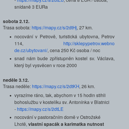
snídaně 3 EURa
sobota 2.12.
Trasa sobota:
https://mapy.cz/s/2dtH
j
, 27 km.
nocování v Petrově, turistická ubytovna, Petrov
114,
http://sklepypetrov.webno
de.cz/ubytovani/
, cena 250 Kč osoba / noc
snad nám bude zpřístupněn kostel sv. Václava,
který byl vysvěcen v roce 2000
neděle 3.12.
Trasa neděle:
https://mapy.cz/s/2dtK
H
, 26 km.
vyrazíme ráno, tak, abychom v 15 hodin stihli
bohoslužbu v kostelíku sv. Antonínka v Blatnici
-
https://mapy.cz/s/2dtLE
nocování v pastoračním domě v Ostrožské
Lhotě,
vlastní spacák a karimatka nutnost