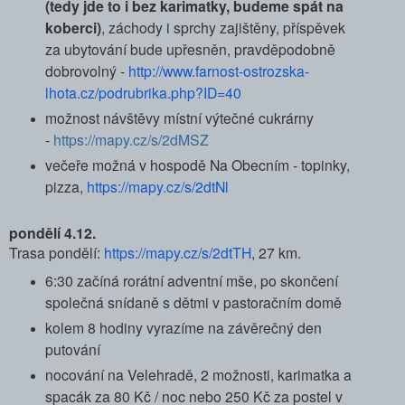
(tedy jde to i bez karimatky, budeme spát na
koberci)
, záchody i sprchy zajištěny, příspěvek
za ubytování bude upřesněn, pravděpodobně
dobrovolný -
http://www.farnost-
ostrozska-
lhota.cz/podrubrika.
php?ID=40
možnost návštěvy místní výtečné cukrárny
-
https://mapy.cz/s/2dMSZ
večeře možná v hospodě Na Obecním - topinky,
pizza,
https://mapy.cz/s/2dtNl
pondělí 4.12.
Trasa pondělí:
https://mapy.cz/s/
2dtTH
, 27 km.
6:30 začíná rorátní adventní mše, po skončení
společná snídaně s dětmi v pastoračním domě
kolem 8 hodiny vyrazíme na závěrečný den
putování
nocování na Velehradě, 2 možnosti, karimatka a
spacák za 80 Kč / noc nebo 250 Kč za postel v