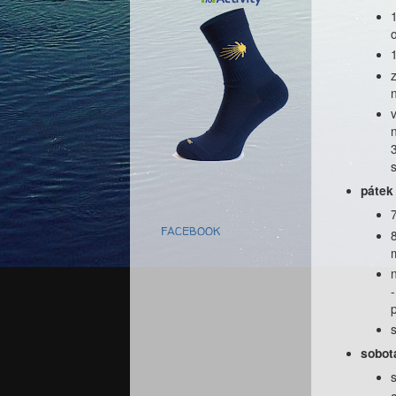
pátek 
FACEBOOK
sobota