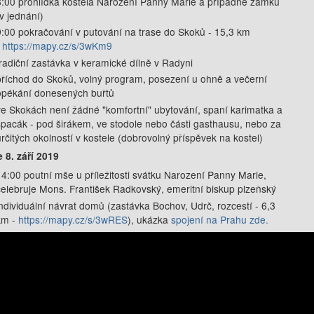
8:00 prohlídka kostela Narození Panny Marie a případně zámku
(v jednání)
9:00 pokračování v putování na trase do Skoků - 15,3 km
-
https://mapy.cz/s/3wKm9
tradiční zastávka v keramické dílně v Radyni
příchod do Skoků, volný program, posezení u ohně a večerní
opékání donesených buřtů
ve Skokách není žádné "komfortní" ubytování, spaní karimatka a
spacák - pod širákem, ve stodole nebo části gasthausu, nebo za
určitých okolností v kostele (dobrovolný příspěvek na kostel)
 8. září 2019
14:00 poutní mše u příležitosti svátku Narození Panny Marie,
celebruje Mons. František Radkovský, emeritní biskup plzeňský
individuální návrat domů (zastávka Bochov, Udrč, rozcestí - 6,3
km -
https://mapy.cz/s/3wRES
), ukázka
spojení na Prahu zde.