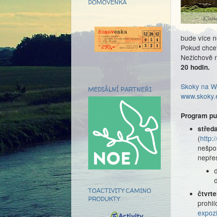
DOMOVENKA
bude více ne
Pokud chcet
Nežichově 
20 hodin.
Skoky na Wi
MEDIÁLNÍ PARTNEŘI
www.skoky.
Program pu
středa
(
http:
nešpo
nepře
TOACTIVITY CAMINO
čtvrte
PRODUKTY
prohlí
expozi