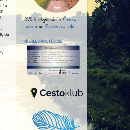
ní a
ch
á
DVD k objednání v
Česku
zde
a na
Slovensku zde
.
 v
9, do
PŘEHLED POUTÍ 2025
ky