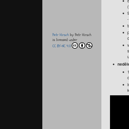
Petr Hirsch
by
Petr Hirsch
is licensed under
CC BY-NC 4.0
neděle