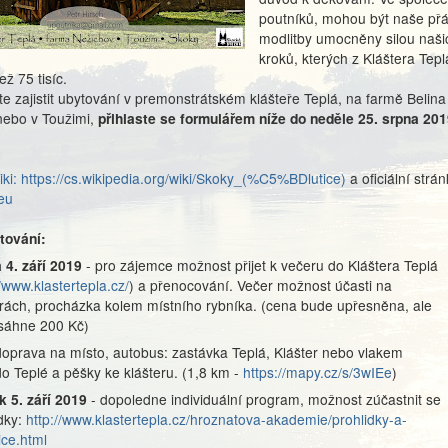
poutníků, mohou být naše přá
modlitby umocněny silou naši
kroků, kterých z Kláštera Tepl
ž 75 tisíc.
e zajistit ubytování v premonstrátském klášteře Teplá, na farmě Belina
nebo v Toužimi,
přihlaste se formulářem níže do neděle 25. srpna 201
ki: https://cs.wikipedia.org/wiki/Skoky_(%C5%BDlutice)
a oficiální strán
eu
tování:
 4. září 2019
- pro zájemce možnost přijet k večeru do Kláštera Teplá
//www.klastertepla.cz/
) a přenocování. Večer možnost účasti na
rách, procházka kolem místního rybníka. (cena bude upřesněna, ale
sáhne 200 Kč)
doprava na místo, autobus: zastávka Teplá, Klášter nebo vlakem
do Teplé a pěšky ke klášteru. (1,8 km -
https://mapy.cz/s/3wIEe
)
k 5. září 2019
- dopoledne individuální program, možnost zúčastnit se
dky:
http://www.klastertepla.cz/hroznatova-akademie/prohlidky-a-
ce.html