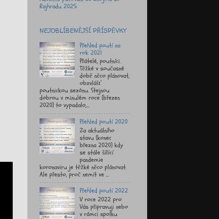
Rajhradu 2025
NEJOBLÍBENĚJŠÍ PŘÍSPĚVKY
Přehled poutí na
rok 2021
Přátelé, poutníci.
Těžké v současné
době něco plánovat,
obzvlášť
poutnickou sezónu. Stejnou
dobrou v minulém roce (březen
2020) to vypadalo,...
Přehled poutí 2020
Za aktuálního
stavu (konec
března 2020) kdy
se stále šířící
pandemie
koronaviru je těžké něco plánovat.
Ale přesto, proč nemít ve ...
Přehled poutí 2022
V roce 2022 pro
Vás připravuji nebo
v rámci spolku