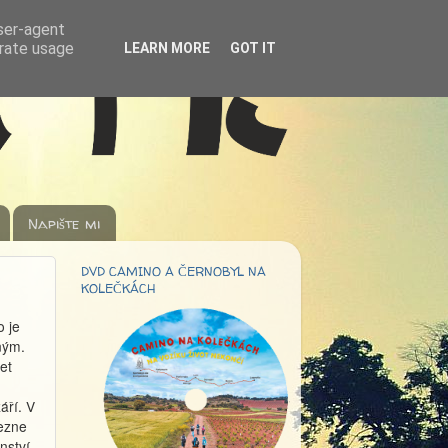
user-agent
erate usage
LEARN MORE
GOT IT
Napište mi
DVD CAMINO A ČERNOBYL NA
KOLEČKÁCH
o je
ným.
et
áří. V
ezne
nství