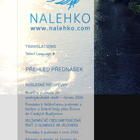
TRANSLATIONS
Select Language
▼
PŘEHLED PŘEDNÁŠEK
POSLEDNÍ PŘÍSPĚVKY
Benefiční putování po
svatojakubské cestě - červen 2026
Pozvánka k Velikočnímu putování s
Karlem z Dobré Vody přes Římov
do Českých Budějovice
VELIKONOČNÍ CYRILOMETODĚJSKÁ
POUŤ Z OLOMOUCE NA VELEHRAD
Pozvánky k putování v roce 2026
Adventní putování ze Znojma do