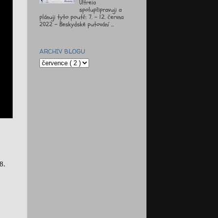
Ultreia
spolupřipravuji a
plánuji tyto poutě: 7. - 12. června
2022 - Beskydské putování ...
ARCHIV BLOGU