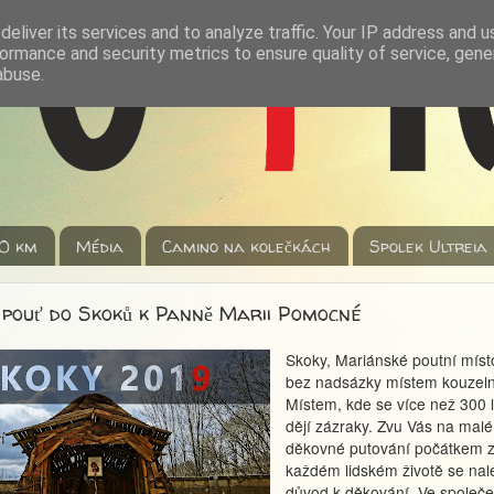
eliver its services and to analyze traffic. Your IP address and 
ormance and security metrics to ensure quality of service, gen
abuse.
0 km
Média
Camino na kolečkách
Spolek Ultreia
pouť do Skoků k Panně Marii Pomocné
Skoky, Mariánské poutní míst
bez nadsázky místem kouzel
Místem, kde se více než 300 l
dějí zázraky. Zvu Vás na malé
děkovné putování počátkem z
každém lidském životě se nal
důvod k děkování. Ve společe