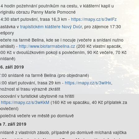
14 hodin požehnání poutníkům na cestu, v klášterní kapli u
originálu obrazu Panny Marie Pomocné
14:30 start putování, trasa 16,3 km -
https://mapy.cz/s/3wIFz
zastávka v
trapistickém klášteře Nový Dvůr
, pro zájemce 17:30
nešpory
večeře na farmě Belina, kde se i nocuje (večeře a snídani nutno
nahlásit) -
http://www.biofarmabelina.cz
(200 Kč vlastní spacák,
300 Kč v dvoulůžkovém pokoji s povlečením, 90 Kč večeře, 70 Kč
snídaně)
6. září 2019
7:00 snídaně na farmě Belina (pro objednané)
8:00 start putování, trasa 29 km -
https://mapy.cz/s/3wIHx
,
možnost si trasu výrazně zkrátit
nocování v turistické ubytovně na hřišti
-
https://mapy.cz/s/3wKkM
(160 Kč ve spacáku, 40 Kč příplatek za
povlečení)
společná večeře ve městě po domluvě
 7. září 2019
snídaně z vlastních zásob, případně po domluvě míchaná vajíčka