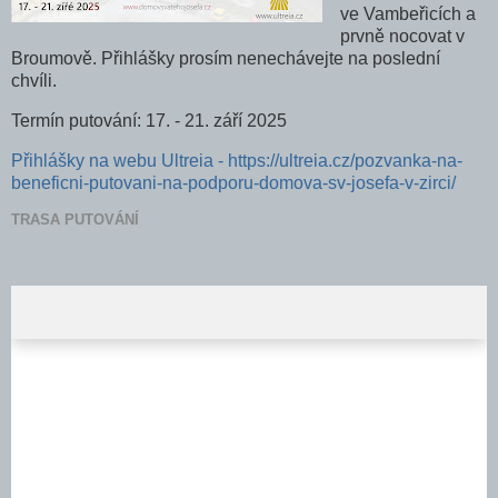
ve Vambeřicích a
prvně nocovat v
Broumově. Přihlášky prosím nenechávejte na poslední
chvíli.
Termín putování: 17. - 21. září 2025
Přihlášky na webu Ultreia - https://ultreia.cz/pozvanka-na-
beneficni-putovani-na-podporu-domova-sv-josefa-v-zirci/
TRASA PUTOVÁNÍ