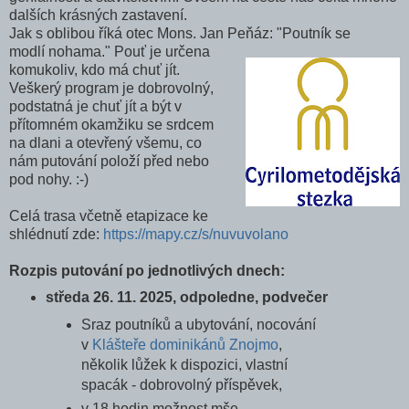
dalších krásných zastavení.
Jak s oblibou říká otec Mons. Jan Peňáz: "Poutník se
modlí nohama." Pouť je určena
komukoliv, kdo má chuť jít.
Veškerý program je dobrovolný,
podstatná je chuť jít a být v
přítomném okamžiku se srdcem
na dlani a otevřený všemu, co
nám putování položí před nebo
pod nohy. :-)
Celá trasa včetně etapizace ke
shlédnutí zde:
https://mapy.cz/s/nuvuvolano
Rozpis putování po jednotlivých dnech:
středa 26. 11. 2025, odpoledne, podvečer
Sraz poutníků a ubytování,
nocování
v
Klášteře dominikánů Znojmo
,
několik lůžek k dispozici, vlastní
spacák - dobrovolný příspěvek,
v 18 hodin možnost mše