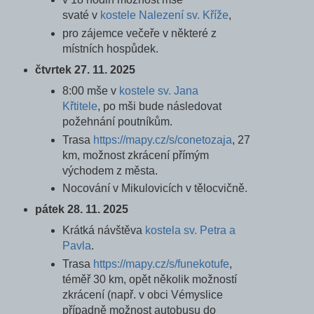
svaté
v
kostele Nalezení sv. Kříže
,
pro zájemce večeře v některé z
místních hospůdek.
čtvrtek 27. 11. 2025
8:00 mše v
kostele sv. Jana
Křtitele
, po mši bude následovat
požehnání poutníkům.
Trasa
https://mapy.cz/s/conetozaja
, 27
km, možnost zkrácení přímým
východem z města.
Nocování v Mikulovicích v tělocvičně.
pátek 28. 11. 2025
Krátká návštěva
kostela sv. Petra a
Pavla
.
Trasa
https://mapy.cz/s/funekotufe
,
téměř 30 km, opět několik možností
zkrácení (např. v obci Vémyslice
případně možnost autobusu do