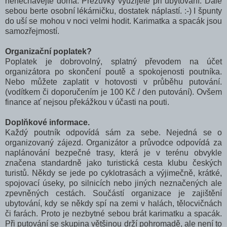
nenechávejte doma. Přezůvky využijete při ubytování. Dále
sebou berte osobní lékárničku, dostatek náplastí. :-) I špunty
do uší se mohou v noci velmi hodit. Karimatka a spacák jsou
samozřejmostí.
Organizační poplatek?
Poplatek je dobrovolný, splatný převodem na účet
organizátora po skončení poutě a spokojenosti poutníka.
Nebo můžete zaplatit v hotovosti v průběhu putování.
(vodítkem či doporučením je 100 Kč / den putování). Ovšem
finance ať nejsou překážkou v účasti na pouti.
Doplňkové informace.
Každý poutník odpovídá sám za sebe. Nejedná se o
organizovaný zájezd. Organizátor a průvodce odpovídá za
naplánování bezpečné trasy, která je v terénu obvykle
značena standardně jako turistická cesta klubu českých
turistů. Někdy se jede po cyklotrasách a výjimečně, krátké,
spojovací úseky, po silnicích nebo jiných neznačených ale
zpevněných cestách. Součástí organizace je zajištění
ubytování, kdy se někdy spí na zemi v halách, tělocvičnách
či farách. Proto je nezbytné sebou brát karimatku a spacák.
Při putování se skupina většinou drží pohromadě, ale není to