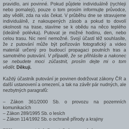
pravidlo, ani povinné. Pokud půjdete individuálně (rychleji
nebo pomaleji), pouze o tom prosím informujte průvodce,
aby věděl, zda na vás čekat. V průběhu dne se stravujeme
individuálně, z nakoupených zásob a pokud to dovolí
okolnosti na trase, stavíme se k obědu na něco teplého
(ideálně polévka). Putovat je možné hodinu, den, nebo
celou trasu. Nic není nemožné. Svojí účastí též souhlasíte,
že z putování může být pořizován fotografický a video
materiál určený pro budoucí propagaci poutních tras a
samotného putování.
V případě, že se přihlásíte a nakonec
se nebudete moci zúčastnit, prosím dejte mi o tom
vědět.
Děkuji.
Každý účastník putování je povinen dodržovat zákony ČR a
další ustanovení a omezení, a tak na závěr pár nudných, ale
nezbytných paragrafů:
– Zákon 361/2000 Sb. o provozu na pozemních
komunikacích
– Zákon 289/1995 Sb. o lesích
– Zákon 114/1992 Sb. o ochraně přírody a krajiny