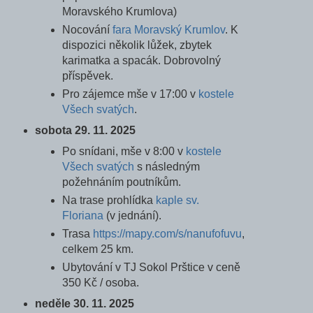
Moravského Krumlova)
Nocování
fara Moravský Krumlov
. K
dispozici několik lůžek, zbytek
karimatka a spacák. Dobrovolný
příspěvek.
Pro zájemce mše v 17:00 v
kostele
Všech svatých
.
sobota 29. 11. 2025
Po snídani, mše v 8:00 v
kostele
Všech svatých
s následným
požehnáním poutníkům.
Na trase prohlídka
kaple sv.
Floriana
(v jednání).
Trasa
https://mapy.com/s/nanufofuvu
,
celkem 25 km.
Ubytování v TJ Sokol Prštice v ceně
350 Kč / osoba.
neděle 30. 11. 2025