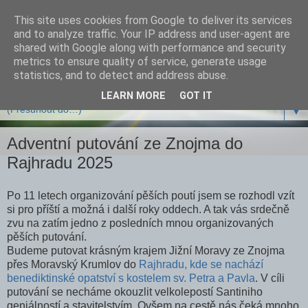
This site uses cookies from Google to deliver its services
and to analyze traffic. Your IP address and user-agent are
shared with Google along with performance and security
metrics to ensure quality of service, generate usage
statistics, and to detect and address abuse.
LEARN MORE
GOT IT
▼
Adventní putování ze Znojma do
Rajhradu 2025
Po 11 letech organizování pěších poutí jsem se rozhodl vzít
si pro příští a možná i další roky oddech. A tak vás srdečně
zvu na zatím jedno z posledních mnou organizovaných
pěších putování.
Budeme putovat krásným krajem Jižní Moravy ze Znojma
přes Moravský Krumlov do
Rajhradu, kde se nachází
b
enediktinské opatství s kostelem sv. Petra a Pavla
. V cíli
putování s
e necháme okouzlit velkolepostí Santiniho
geniálností a stavitelstvím. Ovšem na cestě nás čeká mnoho