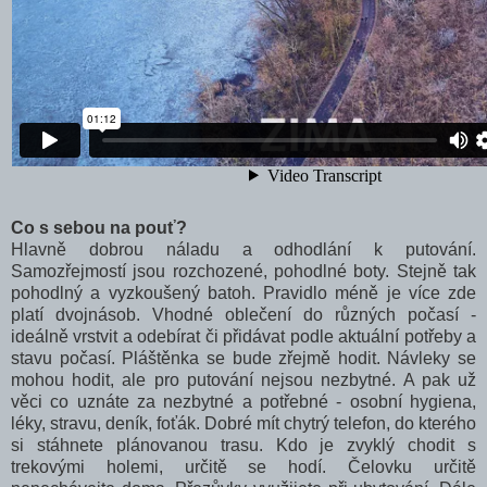
Co s sebou na pouť?
Hlavně dobrou náladu a odhodlání k putování.
Samozřejmostí jsou rozchozené, pohodlné boty. Stejně tak
pohodlný a vyzkoušený batoh. Pravidlo méně je více zde
platí dvojnásob. Vhodné oblečení do různých počasí -
ideálně vrstvit a odebírat či přidávat podle aktuální potřeby a
stavu počasí. Pláštěnka se bude zřejmě hodit. Návleky se
mohou hodit, ale pro putování nejsou nezbytné. A pak už
věci co uznáte za nezbytné a potřebné - osobní hygiena,
léky, stravu, deník, foťák. Dobré mít chytrý telefon, do kterého
si stáhnete plánovanou trasu. Kdo je zvyklý chodit s
trekovými holemi, určitě se hodí. Čelovku určitě