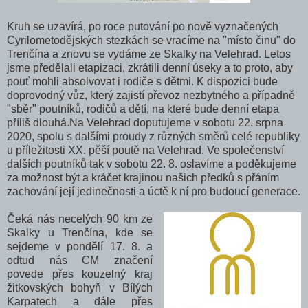
Kruh se uzavírá, po roce putování po nově vyznačených
Cyrilometodějských stezkách se vracíme na "místo činu" do
Trenčína a znovu se vydáme ze Skalky na Velehrad. Letos
jsme předělali etapizaci, zkrátili denní úseky a to proto, aby
pouť mohli absolvovat i rodiče s dětmi. K dispozici bude
doprovodný vůz, který zajistí převoz nezbytného a případně
"sběr" poutníků, rodičů a dětí, na které bude denní etapa
příliš dlouhá.Na Velehrad doputujeme v sobotu 22. srpna
2020, spolu s dalšími proudy z různých směrů celé republiky
u příležitosti XX. pěší poutě na Velehrad. Ve společenství
dalších poutníků tak v sobotu 22. 8. oslavíme a poděkujeme
za možnost být a kráčet krajinou našich předků s přáním
zachování její jedinečnosti a úctě k ní pro budoucí generace.
Čeká nás necelých 90 km ze
Skalky u Trenčína, kde se
sejdeme v pondělí 17. 8. a
odtud nás CM značení
povede přes kouzelný kraj
žitkovských bohyň v Bílých
Karpatech a dále přes