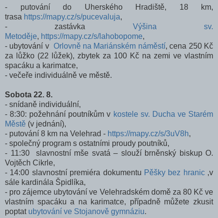
- putování do Uherského Hradiště, 18 km,
trasa
https://mapy.cz/s/pucevaluja
,
- zastávka
Výšina sv.
Metoděje
,
https://mapy.cz/s/lahobopome
,
- ubytování v
Orlovně na Mariánském náměstí
, cena 250 Kč
za lůžko (22 lůžek), zbytek za 100 Kč na zemi ve vlastním
spacáku a karimatce,
- večeře individuálně ve městě.
Sobota 22. 8.
- snídaně individuální,
- 8:30: požehnání poutníkům v
kostele sv. Ducha ve Starém
Městě
(v jednání),
- putování 8 km na Velehrad -
https://mapy.cz/s/3uV8h
,
- společný program s ostatními proudy poutníků,
- 11:30 slavnostní mše svatá – slouží brněnský biskup O.
Vojtěch Cikrle,
- 14:00 slavnostní premiéra dokumentu
Pěšky bez hranic
,v
sále kardinála Špidlíka,
- pro zájemce ubytování ve Velehradském domě za 80 Kč ve
vlastním spacáku a na karimatce, případně můžete zkusit
poptat
ubytování ve Stojanově gymnáziu
.