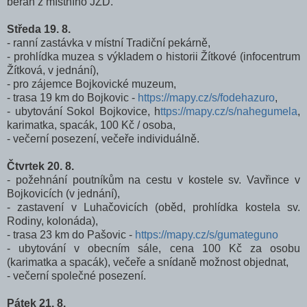
beran z místního JZD.
Středa 19. 8.
- ranní zastávka v místní Tradiční pekárně,
- prohlídka muzea s výkladem o historii Žítkové (infocentrum
Žítková, v jednání),
- pro zájemce Bojkovické muzeum,
- trasa 19 km do Bojkovic -
https://mapy.cz/s/fodehazuro
,
- ubytování Sokol Bojkovice, h
ttps://mapy.cz/s/nahegumela
,
karimatka, spacák, 100 Kč / osoba,
- večerní posezení, večeře individuálně.
Čtvrtek 20. 8.
- požehnání poutníkům na cestu v kostele sv. Vavřince v
Bojkovicích (v jednání),
- zastavení v Luhačovicích (oběd, prohlídka kostela sv.
Rodiny, kolonáda),
- trasa 23 km do Pašovic -
https://mapy.cz/s/gumateguno
- ubytování v obecním sále, cena 100 Kč za osobu
(karimatka a spacák), večeře a snídaně možnost objednat,
- večerní společné posezení.
Pátek 21. 8.