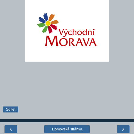
Sdílet
‹
›
Domovská stránka