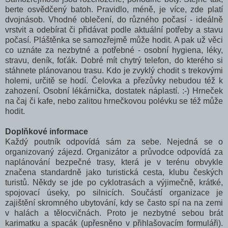
berte osvědčený batoh. Pravidlo, méně, je více, zde platí
dvojnásob. Vhodné oblečení, do různého počasí - ideálně
vrstvit a odebírat či přidávat podle aktuální potřeby a stavu
počasí. Pláštěnka se samozřejmě může hodit. A pak už věci
co uznáte za nezbytné a potřebné - osobní hygiena, léky,
stravu, deník, foťák. Dobré mít chytrý telefon, do kterého si
stáhnete plánovanou trasu. Kdo je zvyklý chodit s trekovými
holemi, určitě se hodí. Čelovka a přezůvky nebudou též k
zahození. Osobní lékárnička, dostatek náplastí. :-) Hrneček
na čaj či kafe, nebo zalitou hrnečkovou polévku se též může
hodit.
Doplňkové informace
Každý poutník odpovídá sám za sebe. Nejedná se o
organizovaný zájezd. Organizátor a průvodce odpovídá za
naplánování bezpečné trasy, která je v terénu obvykle
značena standardně jako turistická cesta, klubu českých
turistů. Někdy se jde po cyklotrasách a výjimečně, krátké,
spojovací úseky, po silnicích. Součástí organizace je
zajištění skromného ubytování, kdy se často spí na na zemi
v halách a tělocvičnách. Proto je nezbytné sebou brát
karimatku a spacák (upřesněno v přihlašovacím formuláři).