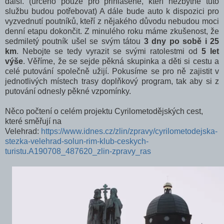
další. (určeno pouze pro přihlášené, kteří nezbytně tuto
službu budou potřebovat) A dále bude auto k dispozici pro
vyzvednutí poutníků, kteří z nějakého důvodu nebudou moci
denní etapu dokončit. Z minulého roku máme zkušenost, že
sedmiletý poutník ušel se svým tátou
3 dny po sobě i 25
km
. Nebojte se tedy vyrazit se svými ratolestmi od
5 let
výše
. Věříme, že se sejde pěkná skupinka a děti si cestu a
celé putování společně užijí. Pokusíme se pro ně zajistit v
jednotlivých místech trasy doplňkový program, tak aby si z
putování odnesly pěkné vzpomínky.
Něco počtení o celém projektu Cyrilometodějských cest,
které směřují na
Velehrad:
https://www.idnes.cz/zlin/zpravy/cyrilometodejska-
stezka-velehrad-solun-rim-klub-ceskych-
turistu.A190708_487620_zlin-zpravy_ras