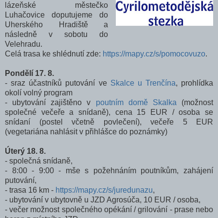
lázeňské městečko
Luhačovice doputujeme do
Uherského Hradiště a
následně v sobotu do
Velehradu.
Celá trasa ke shlédnutí zde:
https://mapy.cz/s/pomocovuzo
.
Pondělí 17. 8.
- sraz účastníků putování ve
Skalce u Trenčína
, prohlídka
okolí volný program
- ubytování zajištěno v
poutním domě Skalka
(možnost
společné večeře a snídaně), cena 15 EUR / osoba se
snídaní (postel včetně povlečení), večeře 5 EUR
(vegetariána nahlásit v přihlášce do poznámky)
Úterý 18. 8.
- společná snídaně,
-
8:00 - 9:00 -
mše s požehnáním poutníkům, zahájení
putování,
- trasa 16 km -
https://mapy.cz/s/juredunazu
,
- ubytování v ubytovně u JZD Agrosúča, 10 EUR / osoba,
- večer možnost společného opékání / grilování - prase nebo