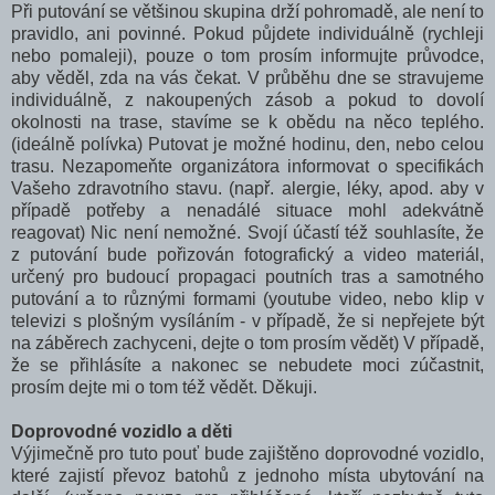
Při putování se většinou skupina drží pohromadě, ale není to
pravidlo, ani povinné. Pokud půjdete individuálně (rychleji
nebo pomaleji), pouze o tom prosím informujte průvodce,
aby věděl, zda na vás čekat. V průběhu dne se stravujeme
individuálně, z nakoupených zásob a pokud to dovolí
okolnosti na trase, stavíme se k obědu na něco teplého.
(ideálně polívka) Putovat je možné hodinu, den, nebo celou
trasu. Nezapomeňte organizátora informovat o specifikách
Vašeho zdravotního stavu. (např. alergie, léky, apod. aby v
případě potřeby a nenadálé situace mohl adekvátně
reagovat) Nic není nemožné. Svojí účastí též souhlasíte, že
z putování bude pořizován fotografický a video materiál,
určený pro budoucí propagaci poutních tras a samotného
putování a to různými formami (youtube video, nebo klip v
televizi s plošným vysíláním - v případě, že si nepřejete být
na záběrech zachyceni, dejte o tom prosím vědět) V případě,
že se přihlásíte a nakonec se nebudete moci zúčastnit,
prosím dejte mi o tom též vědět. Děkuji.
Doprovodné vozidlo a děti
Výjimečně pro tuto pouť bude zajištěno doprovodné vozidlo,
které zajistí převoz batohů z jednoho místa ubytování na